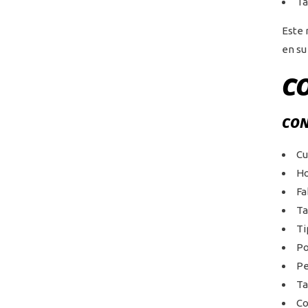
Ta
Este 
en su
C
CON
Cu
Ho
Fa
Ta
Ti
Po
Pe
Tal
Co