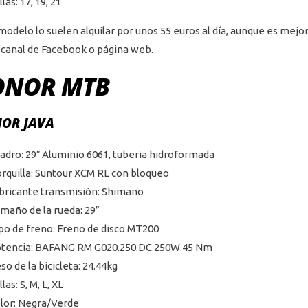
llas: 17, 19, 21
modelo lo suelen alquilar por unos 55 euros al día, aunque es mejor 
 canal de Facebook o página web.
ONOR MTB
OR JAVA
adro: 29″ Aluminio 6061, tuberia hidroformada
rquilla: Suntour XCM RL con bloqueo
bricante transmisión: Shimano
maño de la rueda: 29″
po de freno: Freno de disco MT200
tencia: BAFANG RM G020.250.DC 250W 45 Nm
so de la bicicleta: 24.44kg
las: S, M, L, XL
lor: Negra/Verde