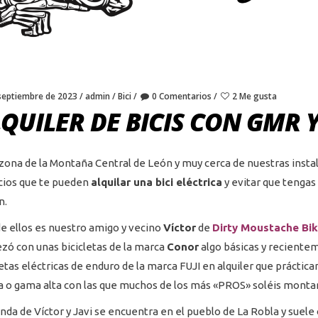
septiembre de 2023
admin
Bici
0 Comentarios
2 Me gusta
QUILER DE BICIS CON GMR 
 zona de la Montaña Central de León y muy cerca de nuestras inst
ios que te pueden
alquilar una bici eléctrica
y evitar que tengas 
n.
e ellos es nuestro amigo y vecino
Víctor
de
Dirty Moustache Bik
ó con unas bicicletas de la marca
Conor
algo básicas y reciente
letas eléctricas de enduro de la marca FUJI en alquiler que prácti
 o gama alta con las que muchos de los más «PROS» soléis montar
enda de Víctor y Javi se encuentra en el pueblo de La Robla y suel