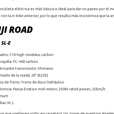
bicicleta eléctrica es más básica e ideal para dar un paseo por e
 con la e-bike anterior, por lo que resulta más económica que la an
JI ROAD
 SL-E
adro: C10 high-modulus carbon
rquilla: FC-440 carbon
bricante transmisión: Shimano
maño de la rueda: 28″ (622b)
po de freno: Freno de disco hidráulico
tencia: Fazua Evation mid-motor, 250W rated power, 25km/h
imum
llas: M, L
los que prefieren rodar en carretera, las zonas de nuestros alrede