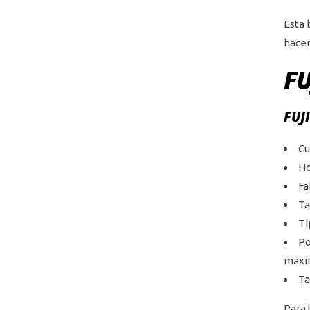
Esta 
hacer
FU
FUJI
Cu
Ho
Fa
Ta
Ti
Po
max
Ta
Para 