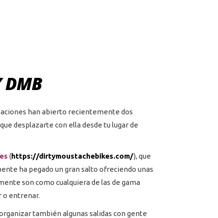
Y DMB
alaciones han abierto recientemente dos
que desplazarte con ella desde tu lugar de
es
(
https://dirtymoustachebikes.com/
), que
mente ha pegado un gran salto ofreciendo unas
camente son como cualquiera de las de gama
 o entrenar.
e organizar también algunas salidas con gente