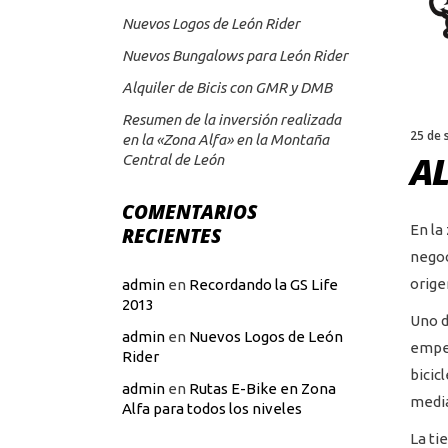
Nuevos Logos de León Rider
Nuevos Bungalows para León Rider
Alquiler de Bicis con GMR y DMB
Resumen de la inversión realizada
25 de 
en la «Zona Alfa» en la Montaña
AL
Central de León
COMENTARIOS
En la
RECIENTES
negoc
orige
admin
en
Recordando la GS Life
2013
Uno d
admin
en
Nuevos Logos de León
empez
Rider
bicic
admin
en
Rutas E-Bike en Zona
media
Alfa para todos los niveles
La ti