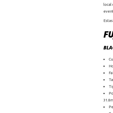
local
event
Estas
F
BLA
Cu
Ho
Fa
Ta
Ti
Po
31.8
Pe