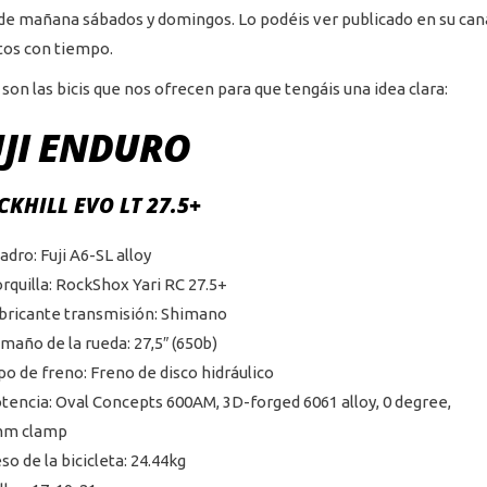
 de mañana sábados y domingos. Lo podéis ver publicado en su can
os con tiempo.
 son las bicis que nos ofrecen para que tengáis una idea clara:
UJI ENDURO
CKHILL EVO LT 27.5+
adro: Fuji A6-SL alloy
rquilla: RockShox Yari RC 27.5+
bricante transmisión: Shimano
maño de la rueda: 27,5″ (650b)
po de freno: Freno de disco hidráulico
tencia: Oval Concepts 600AM, 3D-forged 6061 alloy, 0 degree,
mm clamp
so de la bicicleta: 24.44kg