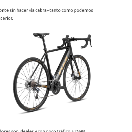
l monte sin hacer «la cabra» tanto como podemos
terior.
dores son ideales y con poco tráfico, y DMB